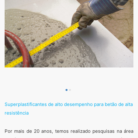
Se houve uma violação da legislação de proteção de
dados, a pessoa afetada pode registrar uma queixa
junto às autoridades reguladoras competentes. A
autoridade reguladora competente para assuntos
relacionados à legislação de proteção de dados é:
Landesbeauftragte für Datenschutz und
Informationsfreiheit NRW, Düsseldorf
Direito à portabilidade de dados
Tem o direito de ter acesso aos dados que
processamos com base no seu consentimento ou no
cumprimento de um contrato entregue
automaticamente ou a terceiros num formato padrão
legível por computador. Se exigir a transferência direta
de dados para outra parte responsável, isso só será
feito na medida em que for tecnicamente viável.
Superplastificantes de alto desempenho para betão de alta
Informação, correção, bloqueio, exclusão
resistência
Conforme permitido pelo art. 15 GDPR, tem o direito de
solicitar a qualquer momento todas as informações de
forma gratuitas sobre qualquer um dos seus dados
Por mais de 20 anos, temos realizado pesquisas na área
pessoais. Também tem o direito de corrigir, bloquear ou