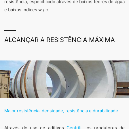
resistência, especificado através de baixos teores de água
e baixos índices w / c.
ALCANÇAR A RESISTÊNCIA MÁXIMA
Precast
Maior resistência, densidade, resistência e durabilidade
Alta resistência e fortelecimento, aparência
imaculada, resistência a meios agressivos e ótimas
propriedades de aplicação, mesmo no caso de
Através do uso de aditivos
Centrilit
, os produtores de