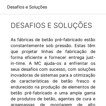
Privacidade
e
Termos do Serviço
do Google.
Disable Google Analytics
Desafios e Soluções
Para mais informações sobre como o Google Analytics
ENVIAR
trata os dados do usuário, consulte a política de
privacidade do Google:
DESAFIOS E SOLUÇÕES
https://support.google.com/analytics/answer/600424
5?hl=en
As fábricas de betão pré-fabricado estão
Processamento de dados terceirizados
constantemente sob pressão. Estas têm
Firmamos um contrato com o Google para terceirizar o
processamento de dados e implementar totalmente os
que projetar linhas de fabricação de
requisitos rígidos das autoridades alemãs de proteção
forma eficiente e fornecer entrega just-
de dados ao usar o Google Analytics.
in-time. A MC ajuda-os a enfrentar os
seus desafios com sucesso, com soluções
Youtube
O nosso site usa plugins do YouTube, que são operados
inovadoras de sistemas para a otimização
pelo Google. O operador das páginas é o YouTube LLC,
de características de betão fresco e
901 Cherry Avenue, San Bruno, CA 94066, EUA. Se
endurecido na produção de elementos de
visitar uma de nossas páginas com um plug-in do
betão pré-fabricado e uma ampla gama
YouTube, será estabelecida uma conexão com os seus
servidores. Aqui, o servidor do YouTube é informado
de produtos de betão, agentes de cura e
sobre quais as nossas páginas visitou. Se está
argamassas de montagem de alto