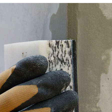
Se houve uma violação da legislação de proteção de
dados, a pessoa afetada pode registrar uma queixa
junto às autoridades reguladoras competentes. A
autoridade reguladora competente para assuntos
relacionados à legislação de proteção de dados é:
Cosmética para o Betão
Landesbeauftragte für Datenschutz und
Informationsfreiheit NRW, Düsseldorf
Com a cosmética da MC, imperfeições de superfície
de betão, como lascas, escamas, bolsões de
Direito à portabilidade de dados
cascalho, poros, corrosão e bolhas podem ser
Tem o direito de ter acesso aos dados que
corrigidos de forma rápida, simples e eficaz para
processamos com base no seu consentimento ou no
proporcionar um acabamento de primeira classe.
cumprimento de um contrato entregue
automaticamente ou a terceiros num formato padrão
legível por computador. Se exigir a transferência direta
de dados para outra parte responsável, isso só será
feito na medida em que for tecnicamente viável.
Informação, correção, bloqueio, exclusão
Conforme permitido pelo art. 15 GDPR, tem o direito de
solicitar a qualquer momento todas as informações de
forma gratuitas sobre qualquer um dos seus dados
pessoais. Também tem o direito de corrigir, bloquear ou