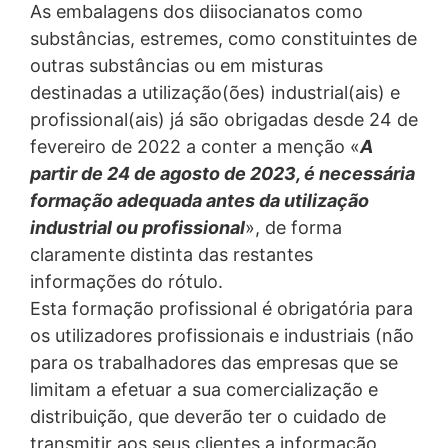
Privacidade
e
Termos do Serviço
do Google.
parágrafo 1 (c) do GDPR).
As embalagens dos diisocianatos como
Os dados são repassados ​​ao nosso administrador de
substâncias, estremes, como constituintes de
serviços de hospedagem em nosso nome. Planeamos
ENVIAR
outras substâncias ou em misturas
manter os dados acima por um período de 10 anos e,
em seguida, excluí-los. Não se destinada à transmissão
destinadas a utilização(ões) industrial(ais) e
para países terceiros fora do Espaço Económico.
profissional(ais) já são obrigadas desde 24 de
fevereiro de 2022 a conter a menção «
A
Google Analytics
Este site usa o Google Analytics, um serviço de análise
partir de 24 de agosto de 2023, é necessária
da web. É operado pela Google Inc., 1600 Amphitheatre
formação adequada antes da utilização
Parkway, Mountain View, CA 94043, EUA. O Google
industrial ou profissional
», de forma
Analytics usa as chamadas "cookies". Estes são
arquivos de texto que são armazenados no seu
claramente distinta das restantes
computador e que permite uma análise do uso do site.
informações do rótulo.
As informações geradas pela cookie sobre o seu uso
Esta formação profissional é obrigatória para
geralmente são transmitidas para um servidor do
Google nos EUA e armazenadas lá. As cookies do
os utilizadores profissionais e industriais (não
Google Analytics são armazenadas com base no Art. 6
para os trabalhadores das empresas que se
Parágrafo 1 (f) GDPR. O operador do site tem um
interesse legítimo em analisar o comportamento do
limitam a efetuar a sua comercialização e
usuário para otimizar o seu site e sua publicidade.
distribuição, que deverão ter o cuidado de
transmitir aos seus clientes a informação
IP anónimo