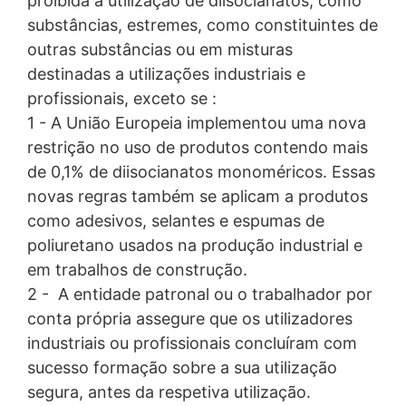
proibida a utilização de diisocianatos, como
Esses dados não serão combinados com dados de
Cosmética
Cosmética
Juntas &
substâncias, estremes, como constituintes de
outras fontes. Os arquivos de Server Log são
para o
para o Betão
Selantes
outras substâncias ou em misturas
armazenados por no máximo 7 dias e, em seguida,
Betão
excluídos. O armazenamento dos dados é feito por
Impermeabilizações
Revestimentos
destinadas a utilizações industriais e
Assunto*
razões de segurança, por ex. para esclarecer casos de
Impermeabilizações
para pisos
profissionais, exceto se :
abuso. Se os dados precisarem ser revogados por
1 - A União Europeia implementou uma nova
motivos de prova, eles serão excluídos até que o
incidente tenha sido finalmente esclarecido. Para este
restrição no uso de produtos contendo mais
Mensagem
período, o processamento é restrito.
de 0,1% de diisocianatos monoméricos. Essas
novas regras também se aplicam a produtos
Formulários de contacto
Oferecemos-lhe um formulário de contacto para nos
como adesivos, selantes e espumas de
contactar voluntariamente online. Como parte do
poliuretano usados na produção industrial e
formulário de contato, recolhemos dados pessoais
(nome, primeiro nome, endereço, números de telefone,
em trabalhos de construção.
e-mail), o tópico e o conteúdo de sua mensagem, bem
2 - A entidade patronal ou o trabalhador por
como folhetos solicitados por si.
conta própria assegure que os utilizadores
Usamos esses dados para responder à sua questão. Ao
Upload do Currículo
processar os dados, temos um interesse legítimo em
industriais ou profissionais concluíram com
responder às suas perguntas (Art. 6 Parágrafo 1 (f) do
Tamanho total do ficheiro:
MB /
MB
sucesso formação sobre a sua utilização
GDPR). Além disso, somos obrigados a manter registos
Concordo com a
Política de Privacidade
da MC-Bauchemie
segura, antes da respetiva utilização.
com base em regulamentos comerciais e fiscais (Art. 6,
Este site está protegido pelo reCAPTCHA e pela
Política de