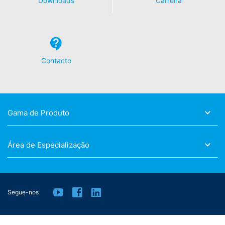
Downloads
Carreira
website (incluindo o endereço IP) sejam passados ​​para
o Google, sendo estes responsáveis pelo tratamento
dos dados, baixando e instalando o plug-in do
navegador disponível no seguinte link:
https://tools.google.com/dlpage/gaoptout?hl=en
Contacto
Objetivo da recolha de dados
Pode impedir a recolha de dados pelo Google Analytics
clicando no link a seguir. Uma cookie de opção será
definido para impedir que os seus dados sejam
recolhidos em futuras visitas:
Gama de Produto
Disable Google Analytics
Para mais informações sobre como o Google Analytics
Área de Especialização
trata os dados do usuário, consulte a política de
privacidade do Google:
https://support.google.com/analytics/answer/600424
5?hl=en
Segue-nos
Processamento de dados terceirizados
Firmamos um contrato com o Google para terceirizar o
processamento de dados e implementar totalmente os