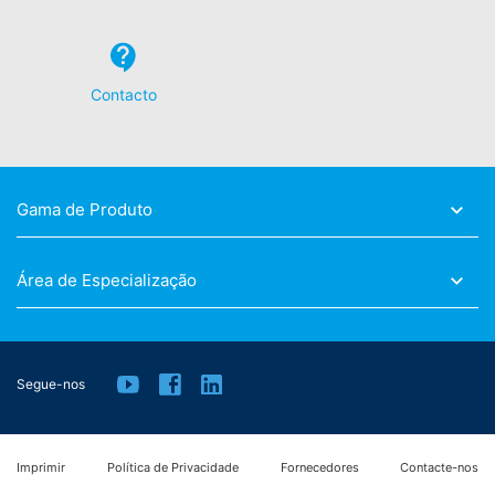
conectado à sua conta do YouTube, este permite que
associe seu perfil de navegação diretamente ao seu
perfil pessoal. Pode evitar isto fazendo logout da sua
conta. O YouTube é usado para ajudar a tornar nosso
Contacto
website atraente. Isso constitui um interesse justificado
nos termos do art. 6 Parágrafo 1 (f) GDPR. Mais
informações sobre o tratamento de dados do usuário
podem ser encontradas na declaração de proteção de
dados do YouTube, em:
Gama de Produto
https://www.google.de/intl/de/policies/privacy.
Revogação do seu consentimento para o
Área de Especialização
processamento de dados
Algumas operações de processamento de dados só são
possíveis com o seu consentimento expresso. Pode
revogar o seu consentimento a qualquer momento com
efeito futuro. Um email informal a fazer este pedido é
Segue-nos
suficiente. Os dados processados ​​antes de recebermos
a sua solicitação ainda podem ser processados ​​
legalmente.
Imprimir
Política de Privacidade
Fornecedores
Contacte-nos
Direito de apresentar queixa às autoridades