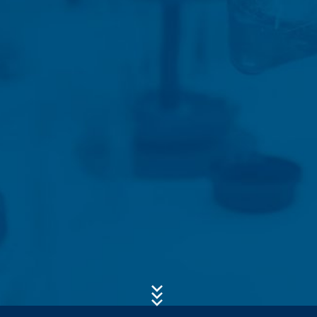
Formulários de contacto
Oferecemos-lhe um formulário de contacto para nos
contactar voluntariamente online. Como parte do
formulário de contato, recolhemos dados pessoais
Assunto*
(nome, primeiro nome, endereço, números de telefone,
e-mail), o tópico e o conteúdo de sua mensagem, bem
como folhetos solicitados por si.
Usamos esses dados para responder à sua questão. Ao
Mensagem
processar os dados, temos um interesse legítimo em
responder às suas perguntas (Art. 6 Parágrafo 1 (f) do
GDPR). Além disso, somos obrigados a manter registos
com base em regulamentos comerciais e fiscais (Art. 6,
parágrafo 1 (c) do GDPR).
Os dados são repassados ​​ao nosso administrador de
serviços de hospedagem em nosso nome. Planeamos
manter os dados acima por um período de 10 anos e,
em seguida, excluí-los. Não se destinada à transmissão
para países terceiros fora do Espaço Económico.
Upload do Currículo
Google Analytics
Tamanho total do ficheiro:
MB /
MB
Este site usa o Google Analytics, um serviço de análise
Concordo com a
Política de Privacidade
da MC-Bauchemie
da web. É operado pela Google Inc., 1600 Amphitheatre
Este site está protegido pelo reCAPTCHA e pela
Política de