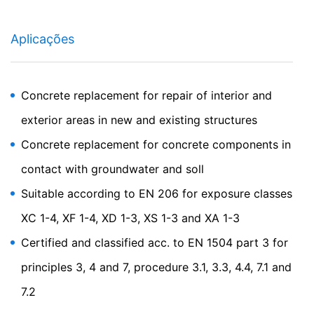
Pode impedir que esses cookies sejam armazenados,
selecionando as configurações apropriadas do seu
navegador. No entanto, gostaríamos de salientar que
Aplicações
isso pode significar que não poderá aproveitar todas as
funcionalidades do site. Também pode impedir que os
dados gerados pelas cookies sobre o seu uso do
website (incluindo o endereço IP) sejam passados ​​para
Concrete replacement for repair of interior and
o Google, sendo estes responsáveis pelo tratamento
dos dados, baixando e instalando o plug-in do
exterior areas in new and existing structures
navegador disponível no seguinte link:
https://tools.google.com/dlpage/gaoptout?hl=en
Concrete replacement for concrete components in
contact with groundwater and soll
Objetivo da recolha de dados
Pode impedir a recolha de dados pelo Google Analytics
Suitable according to EN 206 for exposure classes
clicando no link a seguir. Uma cookie de opção será
definido para impedir que os seus dados sejam
XC 1-4, XF 1-4, XD 1-3, XS 1-3 and XA 1-3
recolhidos em futuras visitas:
Disable Google Analytics
Certified and classified acc. to EN 1504 part 3 for
principles 3, 4 and 7, procedure 3.1, 3.3, 4.4, 7.1 and
Para mais informações sobre como o Google Analytics
trata os dados do usuário, consulte a política de
7.2
privacidade do Google:
https://support.google.com/analytics/answer/600424