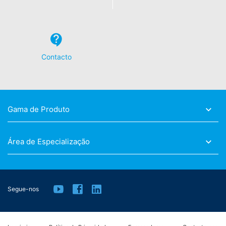
cumprimento de um contrato entregue
automaticamente ou a terceiros num formato padrão
legível por computador. Se exigir a transferência direta
de dados para outra parte responsável, isso só será
feito na medida em que for tecnicamente viável.
Contacto
Informação, correção, bloqueio, exclusão
Conforme permitido pelo art. 15 GDPR, tem o direito de
solicitar a qualquer momento todas as informações de
forma gratuitas sobre qualquer um dos seus dados
pessoais. Também tem o direito de corrigir, bloquear ou
Gama de Produto
excluir esses dados.
Área de Especialização
Segue-nos