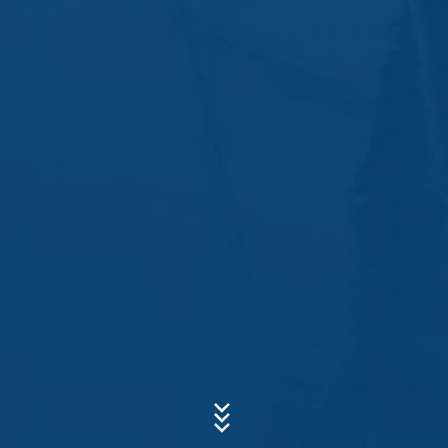
Oferecemos-lhe um formulário de contacto para nos
contactar voluntariamente online. Como parte do
formulário de contato, recolhemos dados pessoais
(nome, primeiro nome, endereço, números de telefone,
e-mail), o tópico e o conteúdo de sua mensagem, bem
Assunto*
como folhetos solicitados por si.
Usamos esses dados para responder à sua questão. Ao
processar os dados, temos um interesse legítimo em
responder às suas perguntas (Art. 6 Parágrafo 1 (f) do
Mensagem
GDPR). Além disso, somos obrigados a manter registos
com base em regulamentos comerciais e fiscais (Art. 6,
parágrafo 1 (c) do GDPR).
Os dados são repassados ​​ao nosso administrador de
serviços de hospedagem em nosso nome. Planeamos
manter os dados acima por um período de 10 anos e,
em seguida, excluí-los. Não se destinada à transmissão
para países terceiros fora do Espaço Económico.
Google Analytics
Upload do Currículo
Este site usa o Google Analytics, um serviço de análise
Tamanho total do ficheiro:
MB /
MB
da web. É operado pela Google Inc., 1600 Amphitheatre
Concordo com a
Política de Privacidade
da MC-Bauchemie
Parkway, Mountain View, CA 94043, EUA. O Google
Este site está protegido pelo reCAPTCHA e pela
Política de
Analytics usa as chamadas "cookies". Estes são