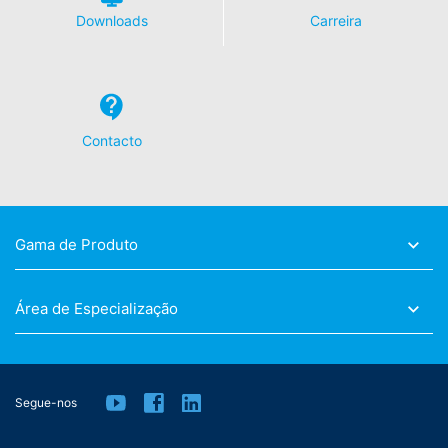
associe seu perfil de navegação diretamente ao seu
Downloads
Carreira
perfil pessoal. Pode evitar isto fazendo logout da sua
conta. O YouTube é usado para ajudar a tornar nosso
website atraente. Isso constitui um interesse justificado
nos termos do art. 6 Parágrafo 1 (f) GDPR. Mais
informações sobre o tratamento de dados do usuário
podem ser encontradas na declaração de proteção de
Contacto
dados do YouTube, em:
https://www.google.de/intl/de/policies/privacy.
Revogação do seu consentimento para o
processamento de dados
Gama de Produto
Algumas operações de processamento de dados só são
possíveis com o seu consentimento expresso. Pode
revogar o seu consentimento a qualquer momento com
Área de Especialização
efeito futuro. Um email informal a fazer este pedido é
suficiente. Os dados processados ​​antes de recebermos
a sua solicitação ainda podem ser processados ​​
legalmente.
Segue-nos
Direito de apresentar queixa às autoridades
reguladoras