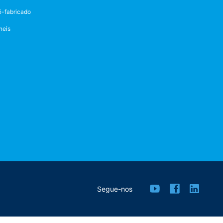
é-fabricado
neis
Segue-nos