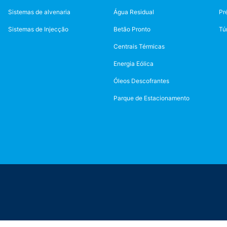
ireito de corrigir, bloquear ou excluir esses dados.
Sistemas de alvenaria
Água Residual
Pr
Sistemas de Injecção
Betão Pronto
Tú
Centrais Térmicas
Energia Eólica
Óleos Descofrantes
Parque de Estacionamento