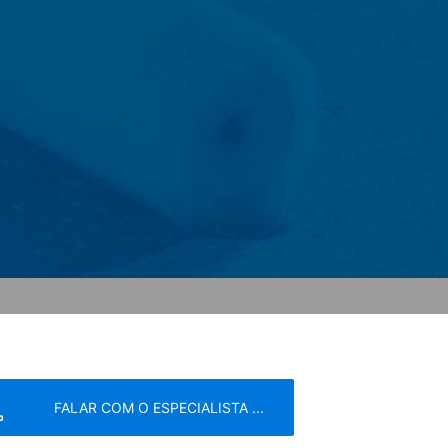
ormulário de contato, recolhemos dados
agem, bem como folhetos solicitados por
em responder às suas perguntas (Art. 6
is e fiscais (Art. 6, parágrafo 1 (c) do
 manter os dados acima por um período
Económico.
eatre Parkway, Mountain View, CA 94043,
s no seu computador e que permite uma
s para um servidor do Google nos EUA e
R. O operador do site tem um interesse
Europeia ou de outras partes do Acordo
cepcionais, o endereço IP completo é
 operador deste site para avaliar o uso
atividade do site e ao uso da Internet. O
FALAR COM O ESPECIALISTA ...
m outro dado mantido pelo Google.