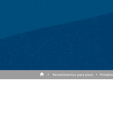
Oferecemos-lhe um formulário de conta
pessoais (nome, primeiro nome, endereç
si.
Usamos esses dados para responder à s
Parágrafo 1 (f) do GDPR). Além disso, s
Assunto*
GDPR).
Os dados são repassados ​​ao nosso a
de 10 anos e, em seguida, excluí-los. N
Google Analytics
Este site usa o Google Analytics, um s
Mensagem
EUA. O Google Analytics usa as chama
análise do uso do site. As informaçõe
armazenadas lá. As cookies do Google 
legítimo em analisar o comportamento do
Revestimentos para pisos
Primário
IP anónimo
Ativamos o recurso de anonimato de IP
sobre o Espaço Econômico Europeu an
enviado para um servidor do Google nos
do site, para compilar relatórios sobre 
Upload do Currículo
endereço IP transmitido pelo seu nave
Tamanho total do ficheir