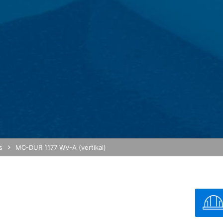
cto para nos contactar voluntariamente online. Como parte do f
o, números de telefone, e-mail), o tópico e o conteúdo de sua mens
ua questão. Ao processar os dados, temos um interesse legítimo 
omos obrigados a manter registos com base em regulamentos comercia
dministrador de serviços de hospedagem em nosso nome. Planeamos
ão se destinada à transmissão para países terceiros fora do Espaço 
erviço de análise da web. É operado pela Google Inc., 1600 Amphith
das "cookies". Estes são arquivos de texto que são armazenado
s geradas pela cookie sobre o seu uso geralmente são transmitida
Analytics são armazenadas com base no Art. 6 Parágrafo 1 (f) GDP
 usuário para otimizar o seu site e sua publicidade.
s
MC-DUR 1177 WV-A (vertikal)
. O seu endereço IP será encurtado pelo Google dentro da União 
tes da transmissão para os Estados Unidos. Apenas em casos ex
 EUA e encurtado lá. O Google usará essas informações em nome do
a atividade do site e para fornecer outros serviços relacionados à 
gador como parte do Google Analytics não será misturado com nenhu
o:
MB /
MB