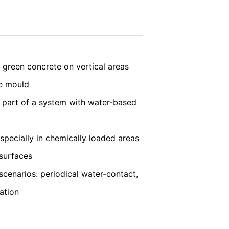
navegador. No entanto, gostaríamos de
o Serviço
do Google.
pode impedir que os dados gerados pelas
responsáveis pelo tratamento dos dados,
ENVIAR
 green concrete on vertical areas
he mould
 definido para impedir que os seus dados
s part of a system with water-based
acidade do Google:
specially in chemically loaded areas
surfaces
requisitos rígidos das autoridades
enarios: periodical water-contact,
ation
 LLC, 901 Cherry Avenue, San Bruno, CA
om os seus servidores. Aqui, o servidor