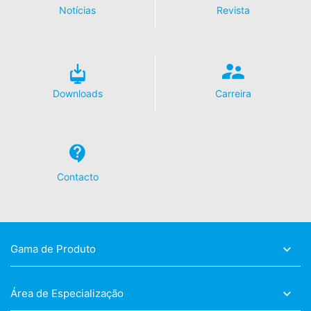
website atraente. Isso constitui um interesse justificado
Notícias
Revista
nos termos do art. 6 Parágrafo 1 (f) GDPR. Mais
informações sobre o tratamento de dados do usuário
podem ser encontradas na declaração de proteção de
dados do YouTube, em:
https://www.google.de/intl/de/policies/privacy.
Downloads
Carreira
Revogação do seu consentimento para o
processamento de dados
Algumas operações de processamento de dados só são
possíveis com o seu consentimento expresso. Pode
revogar o seu consentimento a qualquer momento com
efeito futuro. Um email informal a fazer este pedido é
Contacto
suficiente. Os dados processados ​​antes de recebermos
a sua solicitação ainda podem ser processados ​​
legalmente.
Direito de apresentar queixa às autoridades
Gama de Produto
reguladoras
Se houve uma violação da legislação de proteção de
dados, a pessoa afetada pode registrar uma queixa
Área de Especialização
junto às autoridades reguladoras competentes. A