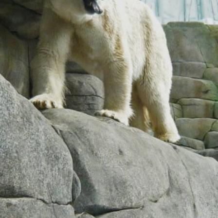
erviço de análise da web. É operado pela Google Inc., 1600 Amphith
das "cookies". Estes são arquivos de texto que são armazenado
s geradas pela cookie sobre o seu uso geralmente são transmitida
Analytics são armazenadas com base no Art. 6 Parágrafo 1 (f) GDP
 usuário para otimizar o seu site e sua publicidade.
. O seu endereço IP será encurtado pelo Google dentro da União 
tes da transmissão para os Estados Unidos. Apenas em casos ex
 EUA e encurtado lá. O Google usará essas informações em nome do
a atividade do site e para fornecer outros serviços relacionados à 
gador como parte do Google Analytics não será misturado com nenhu
 armazenados, selecionando as configurações apropriadas do seu 
 não poderá aproveitar todas as funcionalidades do site. Também 
cluindo o endereço IP) sejam passados ​​para o Google, sendo estes 
gador disponível no seguinte link:
ut?hl=en
o:
MB /
MB