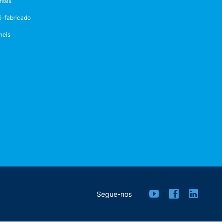
ntes
é-fabricado
neis
Segue-nos