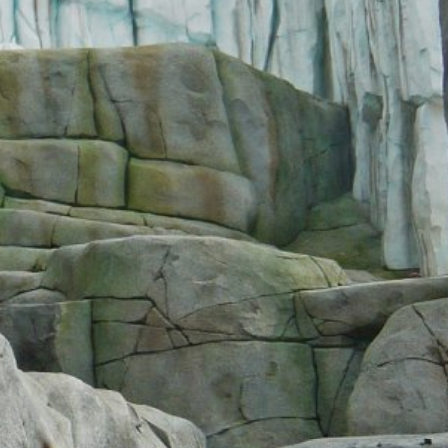
eatre Parkway, Mountain View, CA 94043,
s no seu computador e que permite uma
s para um servidor do Google nos EUA e
R. O operador do site tem um interesse
Europeia ou de outras partes do Acordo
cepcionais, o endereço IP completo é
 operador deste site para avaliar o uso
atividade do site e ao uso da Internet. O
m outro dado mantido pelo Google.
navegador. No entanto, gostaríamos de
pode impedir que os dados gerados pelas
responsáveis pelo tratamento dos dados,