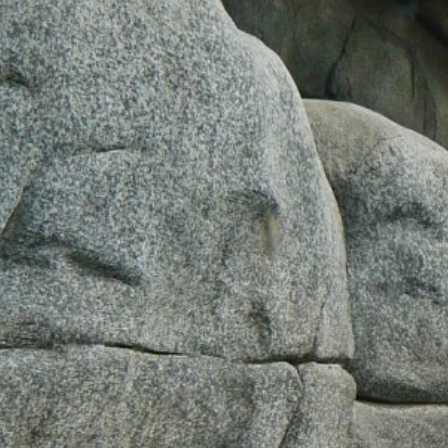
Google Analytics
Este site usa o Google Analytics, um s
EUA. O Google Analytics usa as chama
Assunto*
análise do uso do site. As informaçõe
armazenadas lá. As cookies do Google 
legítimo em analisar o comportamento do
IP anónimo
Ativamos o recurso de anonimato de IP
Mensagem
sobre o Espaço Econômico Europeu an
enviado para um servidor do Google nos
do site, para compilar relatórios sobre 
endereço IP transmitido pelo seu nave
Browser Plugin
Pode impedir que esses cookies sejam
salientar que isso pode significar que
cookies sobre o seu uso do website (in
baixando e instalando o plug-in do nave
Upload do Currículo
https://tools.google.com/dlpage/gaopto
Tamanho total do ficheir