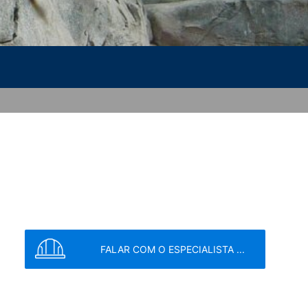
 definido para impedir que os seus dados
o Serviço
do Google.
acidade do Google:
ENVIAR
requisitos rígidos das autoridades
 LLC, 901 Cherry Avenue, San Bruno, CA
om os seus servidores. Aqui, o servidor
 este permite que associe seu perfil de
sado para ajudar a tornar nosso website
es sobre o tratamento de dados do usuário
FALAR COM O ESPECIALISTA ...
revogar o seu consentimento a qualquer