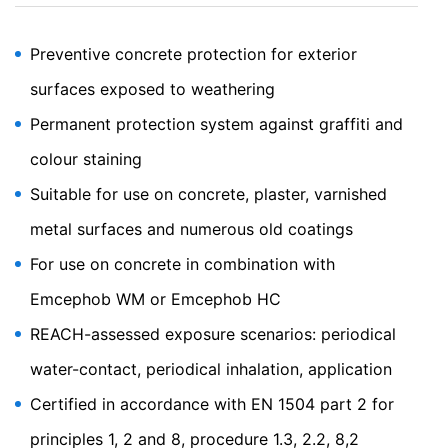
associe seu perfil de navegação diretamente ao seu
perfil pessoal. Pode evitar isto fazendo logout da sua
Preventive concrete protection for exterior
conta. O YouTube é usado para ajudar a tornar nosso
website atraente. Isso constitui um interesse justificado
surfaces exposed to weathering
nos termos do art. 6 Parágrafo 1 (f) GDPR. Mais
informações sobre o tratamento de dados do usuário
Permanent protection system against graffiti and
podem ser encontradas na declaração de proteção de
colour staining
dados do YouTube, em:
https://www.google.de/intl/de/policies/privacy.
Suitable for use on concrete, plaster, varnished
Revogação do seu consentimento para o
metal surfaces and numerous old coatings
processamento de dados
Algumas operações de processamento de dados só são
For use on concrete in combination with
possíveis com o seu consentimento expresso. Pode
Emcephob WM or Emcephob HC
revogar o seu consentimento a qualquer momento com
efeito futuro. Um email informal a fazer este pedido é
REACH-assessed exposure scenarios: periodical
suficiente. Os dados processados ​​antes de recebermos
a sua solicitação ainda podem ser processados ​​
water-contact, periodical inhalation, application
legalmente.
Certified in accordance with EN 1504 part 2 for
Direito de apresentar queixa às autoridades
principles 1, 2 and 8, procedure 1.3, 2.2, 8,2
reguladoras