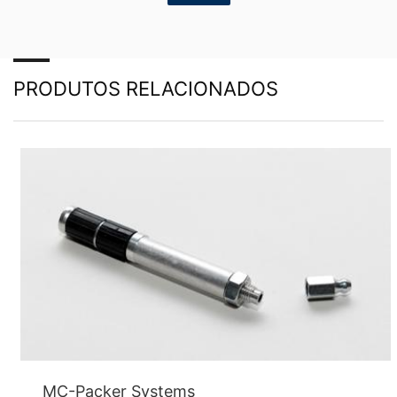
reguladoras
Se houve uma violação da legislação de proteção de
dados, a pessoa afetada pode registrar uma queixa
junto às autoridades reguladoras competentes. A
autoridade reguladora competente para assuntos
PRODUTOS RELACIONADOS
relacionados à legislação de proteção de dados é:
Landesbeauftragte für Datenschutz und
Informationsfreiheit NRW, Düsseldorf
Direito à portabilidade de dados
Tem o direito de ter acesso aos dados que
processamos com base no seu consentimento ou no
cumprimento de um contrato entregue
automaticamente ou a terceiros num formato padrão
legível por computador. Se exigir a transferência direta
de dados para outra parte responsável, isso só será
feito na medida em que for tecnicamente viável.
Informação, correção, bloqueio, exclusão
Conforme permitido pelo art. 15 GDPR, tem o direito de
solicitar a qualquer momento todas as informações de
forma gratuitas sobre qualquer um dos seus dados
MC-Packer Systems