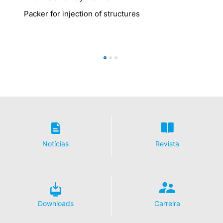
pessoais. Também tem o direito de corrigir, bloquear ou
excluir esses dados.
Packer for injection of structures
Notícias
Revista
Downloads
Carreira