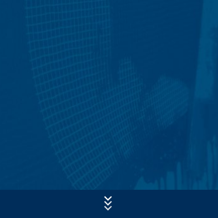
incidente tenha sido finalmente esclarecido. Para este
período, o processamento é restrito.
Formulários de contacto
Assunto*
Oferecemos-lhe um formulário de contacto para nos
contactar voluntariamente online. Como parte do
formulário de contato, recolhemos dados pessoais
(nome, primeiro nome, endereço, números de telefone,
Mensagem
e-mail), o tópico e o conteúdo de sua mensagem, bem
como folhetos solicitados por si.
Usamos esses dados para responder à sua questão. Ao
processar os dados, temos um interesse legítimo em
responder às suas perguntas (Art. 6 Parágrafo 1 (f) do
GDPR). Além disso, somos obrigados a manter registos
com base em regulamentos comerciais e fiscais (Art. 6,
parágrafo 1 (c) do GDPR).
Os dados são repassados ​​ao nosso administrador de
serviços de hospedagem em nosso nome. Planeamos
Upload do Currículo
manter os dados acima por um período de 10 anos e,
Tamanho total do ficheiro:
MB /
MB
em seguida, excluí-los. Não se destinada à transmissão
Concordo com a
para países terceiros fora do Espaço Económico.
Política de Privacidade
da MC-Bauchemie
Este site está protegido pelo reCAPTCHA e pela
Política de